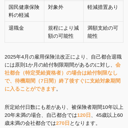
国民健康保険
対象外
軽減措置あり
料の軽減
退職金
規程により減
満額支給の可
額の可能性
能性
2025年4月の雇用保険法改正により、自己都合退職
には原則1か月の給付制限期間があるのに対し、
会
社都合（特定受給資格者）の場合は給付制限なし
で、待機期間（7日間）終了後すぐに支給対象期間
に入ることができます
。
所定給付日数にも差があり、被保険者期間10年以上
20年未満の場合、自己都合では
120日
、45歳以上60
歳未満の会社都合では
270日
となります。