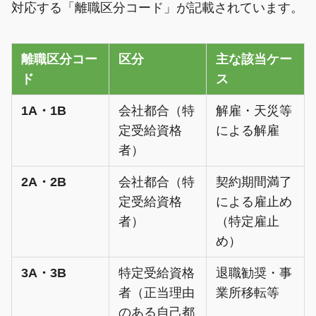
対応する「離職区分コード」が記載されています。
離職区分コー
区分
主な該当ケー
ド
ス
1A・1B
会社都合（特
解雇・天災等
定受給資格
による解雇
者）
2A・2B
会社都合（特
契約期間満了
定受給資格
による雇止め
者）
（特定雇止
め）
3A・3B
特定受給資格
退職勧奨・事
者（正当理由
業所移転等
のある自己都