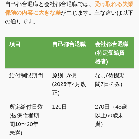
自己都合退職と会社都合退職では、
受け取れる失業
保険の内容に大きな差
が生じます。主な違いは以下
の通りです。
項目
自己都合退職
会社都合退職
(特定受給資
格者)
給付制限期間
原則1か月
なし(待機期
(2025年4月改
間7日のみ)
正)
所定給付日数
120日
270日（45歳
(被保険者期
以上60歳未
間10〜20年
満）
未満)